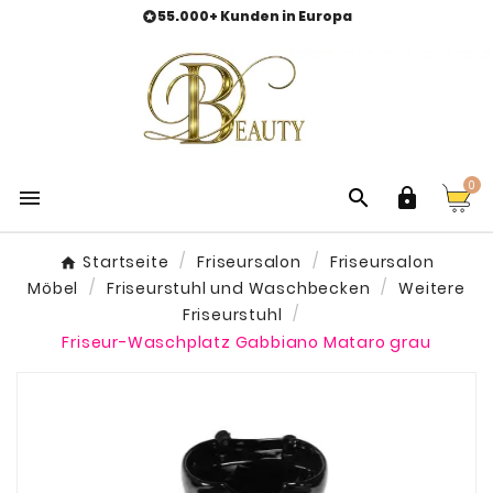
55.000+ Kunden in Europa

0



Startseite
Friseursalon
Friseursalon
Möbel
Friseurstuhl und Waschbecken
Weitere
Friseurstuhl
Friseur-Waschplatz Gabbiano Mataro grau