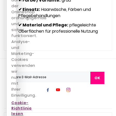
✔ Farbe / Variante:
grau
der
✔ Einsatz:
Haarwäsche, Färben und
Onlineshop
Pflegebehandlungen
ordnungsgemäß
und
✔ Material und Pflege:
pflegeleichte
sicher
Oberflächen für professionelle Nutzung
funktioniert.
Analyse-
und
Marketing-
Cookies
verwenden
wir
nur
OK
mit
Ihrer
Einwilligung.
Cookie-
Richtlinie
lesen