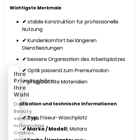
Wichtigste Merkmale
✔
stabile Konstruktion für professionelle
Nutzung
✔
Kundenkomfort bei längeren
Dienstleistungen
✔
bessere Organisation des Arbeitsplatzes
✔
Optik passend zum Premiumsalon
Ihre
Privatsphäre,
✔
pflegeleichte Materialien
Ihre
Wahl
Diana
Spezifikation und technische Informationen
Beauty
✔ Typ:
Friseur-Waschplatz
verwendet
notwendige
✔ Marke / Modell:
Mataro
Cookies,
damit