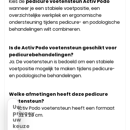
Kies de
pedicure voetensteun Activ Podo
wanneer je een stabiele voetpositie, een
overzichtelijke werkplek en ergonomische
ondersteuning tijdens pedicure- en podologische
behandelingen wilt combineren.
Is de Activ Podo voetensteun geschikt voor
pedicurebehandelingen?
Ja. De voetensteun is bedoeld om een stabiele
voetpositie mogelijk te maken tijdens pedicure-
en podologische behandelingen.
Welke afmetingen heeft deze pedicure
voetensteun?
Uw
De Activ Podo voetensteun heeft een formaat
privacy,
van 32 x 20 cm.
uw
keuze