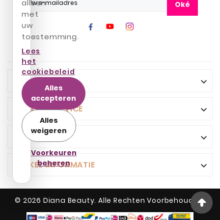
alleen
Oké
met
uw
toestemming.
Lees
het
cookiebeleid
INFO

Alles
accepteren
KLANTENSERVICE

Alles
weigeren
UW ACCOUNT

Voorkeuren
beheren
WINKEL INFORMATIE

© 2026 Diana Beauty. Alle Rechten Voorbehouden.