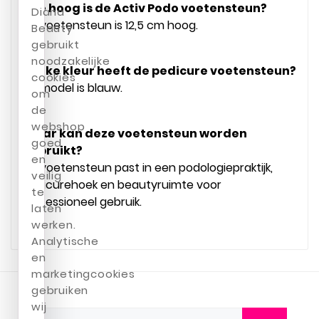
Hoe hoog is de Activ Podo voetensteun?
Diana
De voetensteun is 12,5 cm hoog.
Beauty
gebruikt
noodzakelijke
Welke kleur heeft de pedicure voetensteun?
cookies
Dit model is blauw.
om
de
webshop
Waar kan deze voetensteun worden
goed
gebruikt?
en
De voetensteun past in een podologiepraktijk,
veilig
pedicurehoek en beautyruimte voor
te
professioneel gebruik.
laten
werken.
Analytische
en
marketingcookies
gebruiken
wij