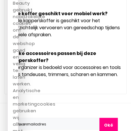
Beauty
gebruikt
Is de koffer geschikt voor mobiel werk?
noodzakelijke
Ja, de kapperskoffer is geschikt voor het
cookies
overzichtelijk vervoeren van gereedschap tijdens
om
mobiele afspraken.
de
webshop
goed
Welke accessoires passen bij deze
en
kapperskoffer?
veilig
De organizer is bedoeld voor accessoires en tools
te
zoals tondeuses, trimmers, scharen en kammen.
laten
werken.
Analytische
en
marketingcookies
gebruiken
wij
alleen
Oké
met