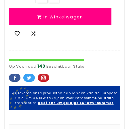
In Winkelwagen



143
Op Voorraad
Beschikbaar Stuks
Wij leveren onze producten aan landen van de Europese
Unie. Om 0% BTW te krijgen voor intracommunautaire
transacties
geef ons uw geldige EU-btw-nummer