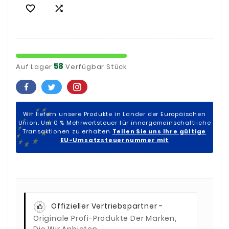


58
Auf Lager
Verfügbar Stück
Wir liefern unsere Produkte in Länder der Europäischen
Union. Um 0 % Mehrwertsteuer für innergemeinschaftliche
Transaktionen zu erhalten
Teilen Sie uns Ihre gültige
EU-Umsatzsteuernummer mit
Offizieller Vertriebspartner -
Originale Profi-Produkte Der Marken,
Die Wir Anbieten