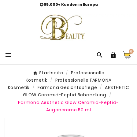
55.000+ Kunden in Europa

0



Startseite
Professionelle
Kosmetik
Professionelle FARMONA
Kosmetik
Farmona Gesichtspflege
AESTHETIC
GLOW Ceramid-Peptid Behandlung
Farmona Aesthetic Glow Ceramid-Peptid-
Augencreme 50 ml