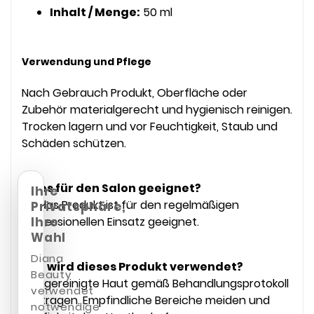
Inhalt / Menge:
50 ml
Verwendung und Pflege
Nach Gebrauch Produkt, Oberfläche oder
Zubehör materialgerecht und hygienisch reinigen.
Trocken lagern und vor Feuchtigkeit, Staub und
Schäden schützen.
Ist es für den Salon geeignet?
Ihre
Ja, das Produkt ist für den regelmäßigen
Privatsphäre,
professionellen Einsatz geeignet.
Ihre
Wahl
Diana
Wie wird dieses Produkt verwendet?
Beauty
Auf gereinigte Haut gemäß Behandlungsprotokoll
verwendet
auftragen. Empfindliche Bereiche meiden und
notwendige