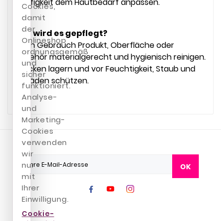
Häufigkeit dem Hautbedarf anpassen.
Cookies,
damit
der
Wie wird es gepflegt?
Onlineshop
Nach Gebrauch Produkt, Oberfläche oder
ordnungsgemäß
Zubehör materialgerecht und hygienisch reinigen.
und
Trocken lagern und vor Feuchtigkeit, Staub und
sicher
Schäden schützen.
funktioniert.
Analyse-
und
Marketing-
Cookies
verwenden
wir
nur
OK
mit
Ihrer
Einwilligung.
Cookie-