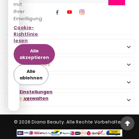
mit
Ihrer
Einwilligung.
Cookie-
Richtlinie
lesen
INFO

Alle
akzeptieren
KUNDENSERVICE

Alle
ablehnen
IHR KONTO

Einstellungen
verwalten
KONTAKT

© 2026 Diana Beauty. Alle Rechte Vorbehalten.