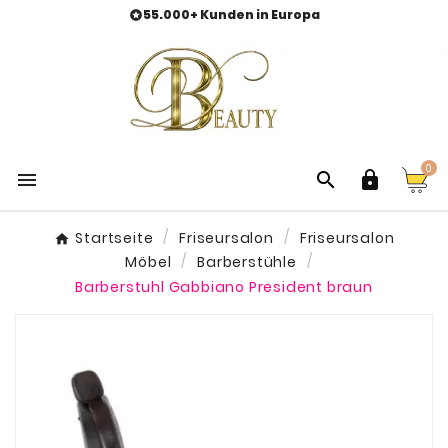
55.000+ Kunden in Europa

0



Startseite
Friseursalon
Friseursalon
Möbel
Barberstühle
Barberstuhl Gabbiano President braun