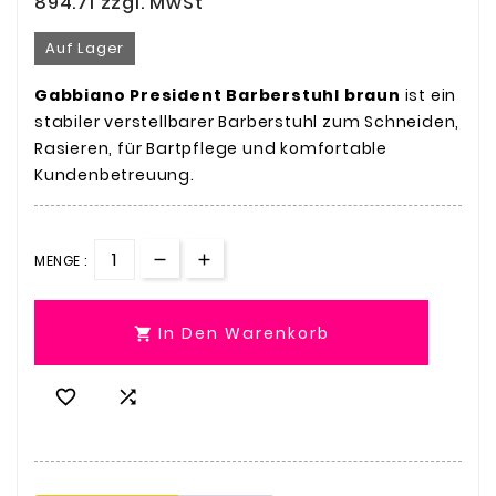
894.71
zzgl. MwSt
Auf Lager
Gabbiano President Barberstuhl braun
ist ein
stabiler verstellbarer Barberstuhl zum Schneiden,
Rasieren, für Bartpflege und komfortable
Kundenbetreuung.
MENGE :
In Den Warenkorb


