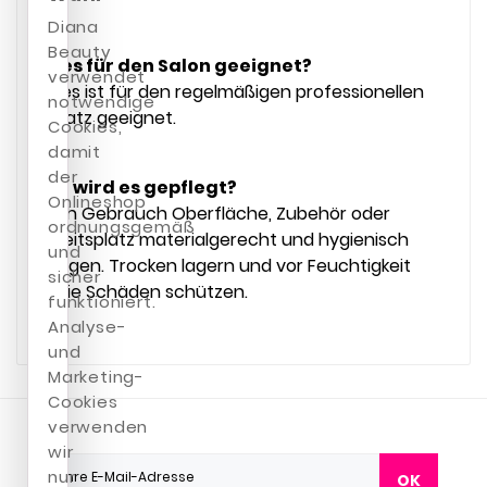
Diana
Beauty
Ist es für den Salon geeignet?
verwendet
Ja, es ist für den regelmäßigen professionellen
notwendige
Einsatz geeignet.
Cookies,
damit
der
Wie wird es gepflegt?
Onlineshop
Nach Gebrauch Oberfläche, Zubehör oder
ordnungsgemäß
Arbeitsplatz materialgerecht und hygienisch
und
reinigen. Trocken lagern und vor Feuchtigkeit
sicher
sowie Schäden schützen.
funktioniert.
Analyse-
und
Marketing-
Cookies
verwenden
wir
nur
OK