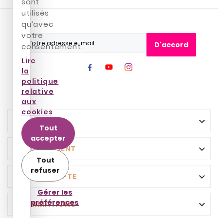
sont
utilisés
qu’avec
votre
D'accord
consentement.
Lire
la
politique
relative
aux
cookies
INFO

Tout
accepter
SERVICE CLIENT

Tout
refuser
VOTRE COMPTE

Gérer les
préférences
INFORMATIONS
