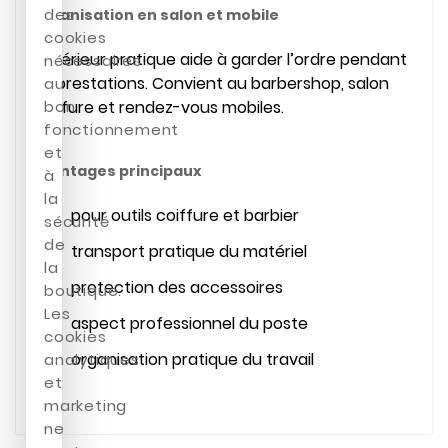
des
Organisation en salon et mobile
cookies
L’intérieur pratique aide à garder l’ordre pendant
nécessaires
les prestations. Convient au barbershop, salon
au
bon
coiffure et rendez-vous mobiles.
fonctionnement
et
Avantages principaux
à
la
pour outils coiffure et barbier
sécurité
de
transport pratique du matériel
la
protection des accessoires
boutique.
Les
aspect professionnel du poste
cookies
organisation pratique du travail
analytiques
et
marketing
ne