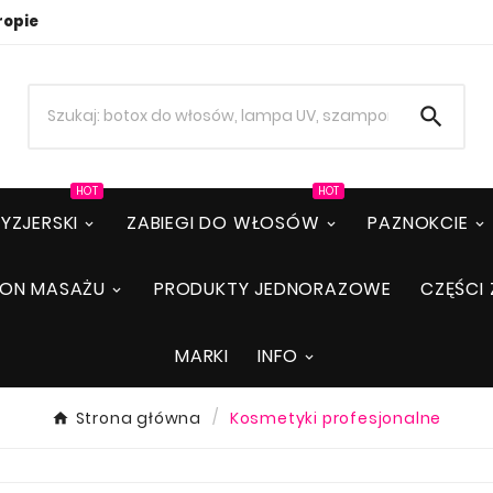
ropie

HOT
HOT
YZJERSKI
ZABIEGI DO WŁOSÓW
PAZNOKCIE
LON MASAŻU
PRODUKTY JEDNORAZOWE
CZĘŚCI 
MARKI
INFO
Strona główna
Kosmetyki profesjonalne