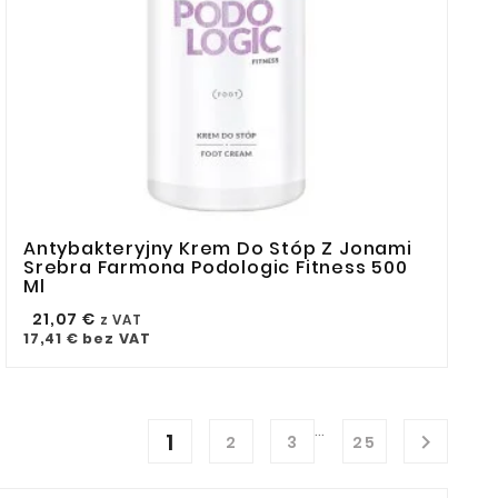
Antybakteryjny Krem Do Stóp Z Jonami



Srebra Farmona Podologic Fitness 500
Ml
21,07 €
z VAT
17,41 €
bez VAT
…
1

2
3
25