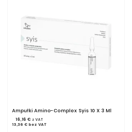
Ampułki Amino-Complex Syis 10 X 3 Ml



16,16 €
z VAT
13,36 €
bez VAT