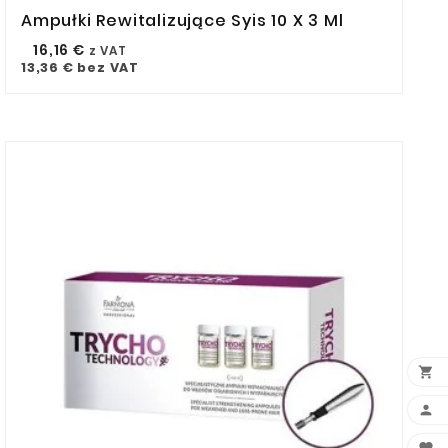
Ampułki Rewitalizujące Syis 10 X 3 Ml



16,16 €
z VAT
13,36 €
bez VAT

