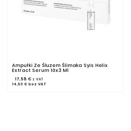
Ampułki Ze Śluzem Ślimaka Syis Helix



Extract Serum 10x3 Ml
17,58 €
z VAT
14,53 €
bez VAT