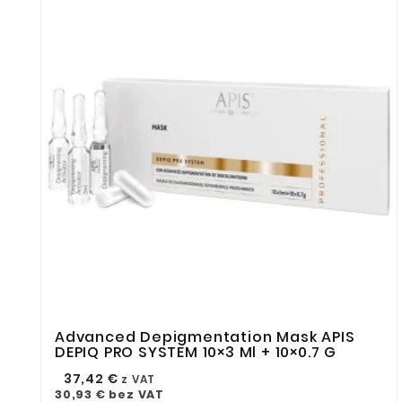
Advanced Depigmentation Mask APIS



DEPIQ PRO SYSTEM 10×3 Ml + 10×0.7 G
37,42 €
z VAT
30,93 €
bez VAT