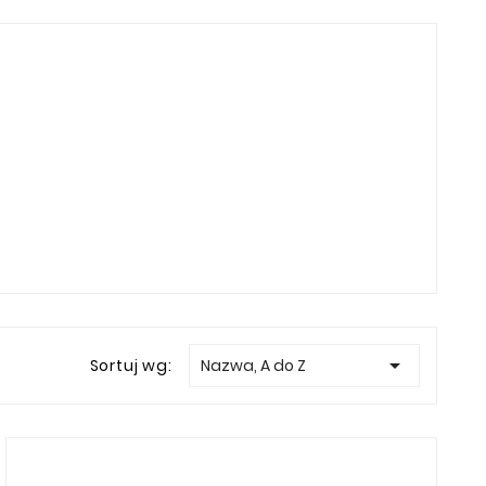

Sortuj wg:
Nazwa, A do Z