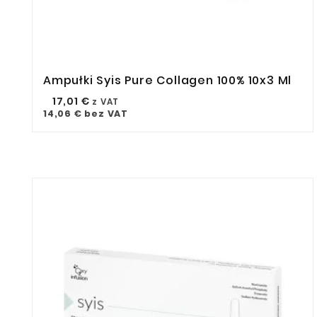
Ampułki Syis Pure Collagen 100% 10x3 Ml



17,01 €
z VAT
14,06 €
bez VAT