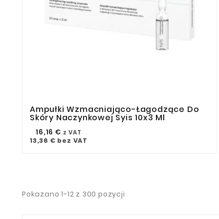
Ampułki Wzmacniająco-Łagodzące Do



Skóry Naczynkowej Syis 10x3 Ml
16,16 €
z VAT
13,36 €
bez VAT
Pokazano 1-12 z 300 pozycji