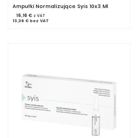
Ampułki Normalizujące Syis 10x3 Ml



16,16 €
z VAT
13,36 €
bez VAT