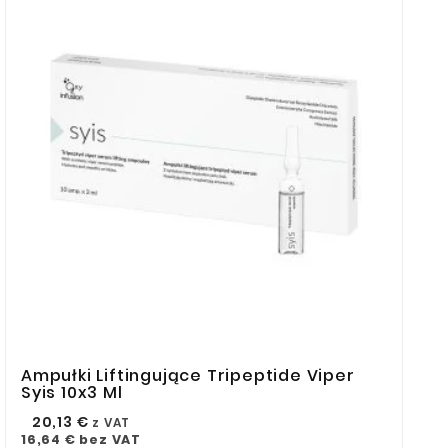
Ampułki Liftingujące Tripeptide Viper



Syis 10x3 Ml
20,13 €
z VAT
16,64 €
bez VAT