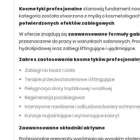
Kosmetyki profesjonalne
stanowią fundament nowoc
kategoria została stworzona z myślą o kosmetologach
potwierdzonych efektów zabiegowych
.
W ofercie znajdują się
zaawansowane formuły gabin
przeznaczone do pracy w warunkach salonowych. Produk
hydrolipidowej oraz zabiegi liftingujące i ujędrniające.
Zakres zastosowania kosmetyków profesjonaln
Zabiegi na twarz i ciało
Terapie przeciwstarzeniowe i liftingujące
Pielęgnacja skóry trądzikowej i wrażliwej
Regeneracja pozabiegowa
Intensywne nawilżanie i odbudowa bariery ochronne
Kuracje rozjaśniające i wyrównujące koloryt
Zaawansowane składniki aktywne
Profesjonalne preparaty wyróżniają się wysokim stęże