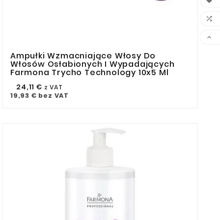



Ampułki Wzmacniające Włosy Do



Włosów Osłabionych I Wypadających
Farmona Trycho Technology 10x5 Ml
24,11 €
z VAT
19,93 €
bez VAT