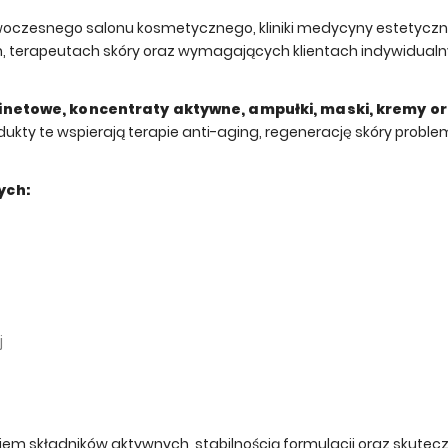
zesnego salonu kosmetycznego, kliniki medycyny estetycznej o
, terapeutach skóry oraz wymagających klientach indywidualn
etowe, koncentraty aktywne, ampułki, maski, kremy o
ty te wspierają terapie anti-aging, regenerację skóry proble
ych:
j
niem składników aktywnych, stabilnością formulacji oraz skute