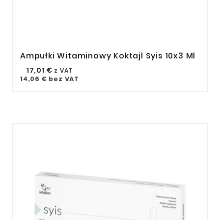
Ampułki Witaminowy Koktajl Syis 10x3 Ml



17,01 €
z VAT
14,06 €
bez VAT