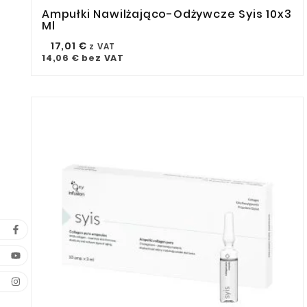
Ampułki Nawilżająco-Odżywcze Syis 10x3



Ml
17,01 €
z VAT
14,06 €
bez VAT