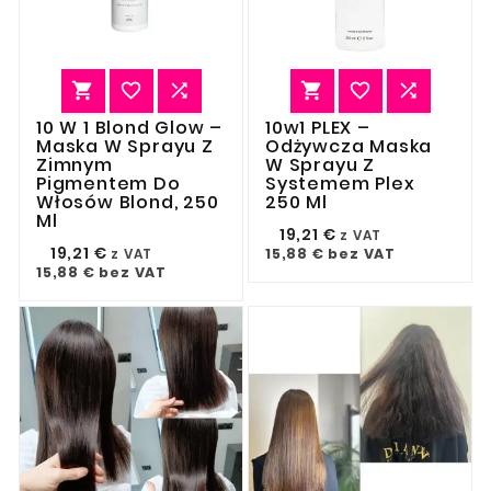






10 W 1 Blond Glow –
10w1 PLEX –
Maska W Sprayu Z
Odżywcza Maska
Zimnym
W Sprayu Z
Pigmentem Do
Systemem Plex
Włosów Blond, 250
250 Ml
Ml
19,21 €
z VAT
19,21 €
15,88 €
bez VAT
z VAT
15,88 €
bez VAT