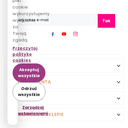
pliki
cookie
wykorzystujemy
wyłącznie
Tak
za
Twoją
zgodą.
Przeczytaj
politykę
cookies
INFO

Akceptuj
wszystkie
OBSŁUGA KLIENTA

Odrzuć
wszystkie
TWOJE KONTO

Zarządzaj
ustawieniami
INFORMACJA O SKLEPIE
