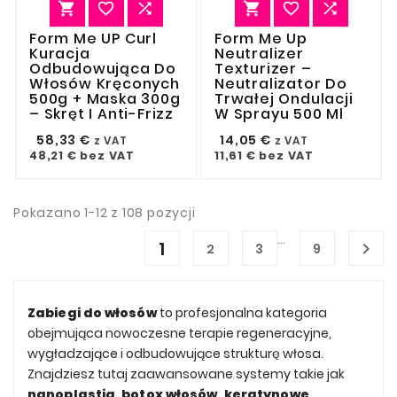






Form Me UP Curl
Form Me Up
Kuracja
Neutralizer
Odbudowująca Do
Texturizer –
Włosów Kręconych
Neutralizator Do
500g + Maska 300g
Trwałej Ondulacji
– Skręt I Anti-Frizz
W Sprayu 500 Ml
58,33 €
14,05 €
z VAT
z VAT
48,21 €
bez VAT
11,61 €
bez VAT
Pokazano 1-12 z 108 pozycji
…
1

2
3
9
Zabiegi do włosów
to profesjonalna kategoria
obejmująca nowoczesne terapie regeneracyjne,
wygładzające i odbudowujące strukturę włosa.
Znajdziesz tutaj zaawansowane systemy takie jak
nanoplastia, botox włosów, keratynowe