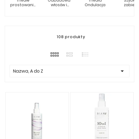
Trwałe
Odbudowa
Trwała
Szybkie
prostowanie
włosów i
Ondulacja
zabiegi
włosów
anti-frizz
108 produkty

Nazwa, A do Z