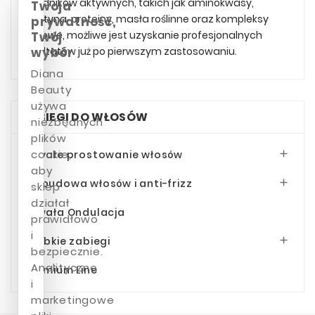
składników aktywnych, takich jak aminokwasy,
Twoja
keratyna, proteiny, masła roślinne oraz kompleksy
prywatność,
lipidowe, możliwe jest uzyskanie profesjonalnych
Twój
rezultatów już po pierwszym zastosowaniu.
wybór
Diana
Beauty
używa
ZABIEGI DO WŁOSÓW
niezbędnych
plików
cookie,
Trwałe prostowanie włosów

aby
Odbudowa włosów i anti-frizz

sklep
działał
Trwała Ondulacja
prawidłowo
i
Szybkie zabiegi

bezpiecznie.
Analityczne
Premium Line
i
marketingowe