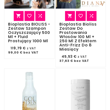






Bioplastia BIOLISS -
Bioplastia Bioliss
Zestaw Szampon
Zestaw Do
Oczyszczający 500
Prostowania
Ml + Fluid
Włosów 100 Ml +
Prostujący 1000 Ml
250 Ml Z Efektem
Anti-Frizz Do 8
119,79 €
z VAT
Miesięcy
99,00 €
bez VAT
45,53 €
z VAT
37,63 €
bez VAT