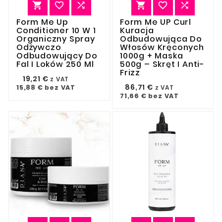






Form Me Up
Form Me UP Curl
Conditioner 10 W 1
Kuracja
Organiczny Spray
Odbudowująca Do
Odżywczo
Włosów Kręconych
Odbudowujący Do
1000g + Maska
Fal I Loków 250 Ml
500g – Skręt I Anti-
Frizz
19,21 €
z VAT
86,71 €
15,88 €
bez VAT
z VAT
71,66 €
bez VAT