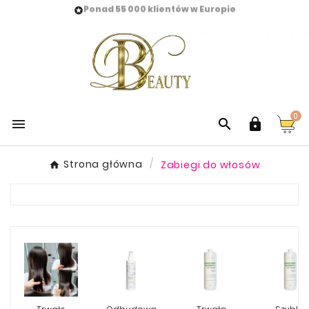
Ponad 55 000 klientów w Europie

0



Strona główna
Zabiegi do włosów